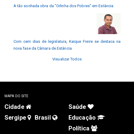
A tão sonhada obra da "Orlinha dos Pobres" em Estância
Com cem dias de legislatura, Kaique Freire se destaca na
nova fase da Câmara de Estância
Visualizar Todos
MAPA DO SITE
Cidade
Saúde
Sergipe
Brasil
Educação
Política