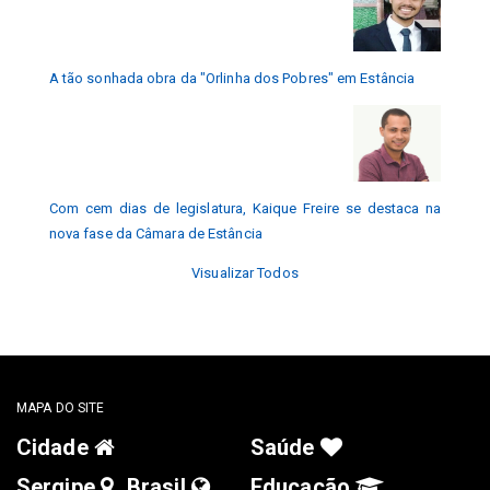
A tão sonhada obra da "Orlinha dos Pobres" em Estância
Com cem dias de legislatura, Kaique Freire se destaca na
nova fase da Câmara de Estância
Visualizar Todos
MAPA DO SITE
Cidade
Saúde
Sergipe
Brasil
Educação