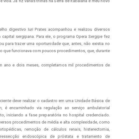
 vida. Já fiz várias trilhas na Serra de Itabaiana e meu novo 
lho digestivo Iuri Prates acompanhou e realizou diversos 
 capital sergipana. Para ele, o programa Opera Sergipe fez 
u para trazer uma oportunidade que, antes, não existia no 
iço que funcionava com poucos procedimentos, que, durante 
um ano e dois meses, completamos mil procedimentos de 
ciente deve realizar o cadastro em uma Unidade Básica de 
, é encaminhado via regulação ao serviço ambulatorial 
, iniciando a fase preparatória no hospital credenciado. 
diversos procedimentos de média e alta complexidade, como 
rtopédicas, remoção de cálculos renais, histerectomia, 
a, ressecção endoscópica de próstata e tratamento de 