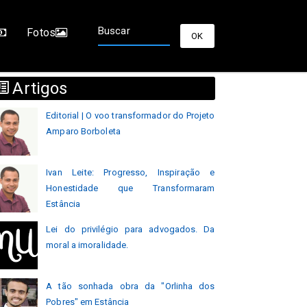
Fotos
Artigos
Editorial | O voo transformador do Projeto
Amparo Borboleta
Ivan Leite: Progresso, Inspiração e
Honestidade que Transformaram
Estância
Lei do privilégio para advogados. Da
moral a imoralidade.
A tão sonhada obra da "Orlinha dos
Pobres" em Estância