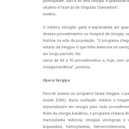
participaram. Não é só uma cirurgia, é qualidade de
objetivo é fazer as da Chapada  Diamantina”,

revelou.
O médico cirurgião geral e especialista em apare
desses procedimentos no Hospital de Cirurgia, na
história na vida da população. “O programa chego
estado de Sergipe. O que tinha antes era um serv
um longo período, fez

cerca de 60 a 70 procedimentos e, hoje, com 
cirurgia bariátrica”, pontuou.
Opera Sergipe
Para ter acesso ao programa Opera Sergipe, o pa
Saúde (UBS). Após avaliação médica e triagem
especializado em cirurgia para cada procedimento
Além da cirurgia bariátrica, o programa oferece 
mamoplastia redutora, cirurgias urológicas e o
laqueadura, hernioplastias, hemorroidectomi