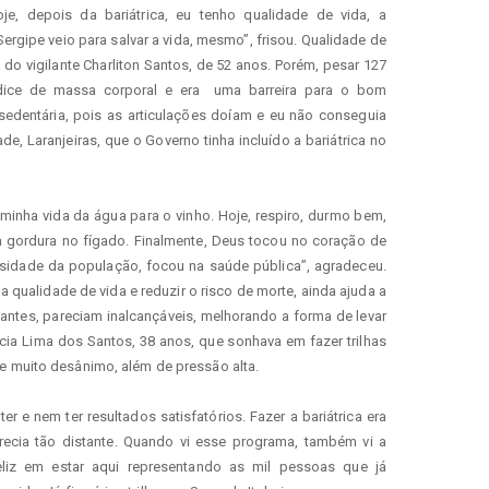
je, depois da bariátrica, eu tenho qualidade de vida, a 
ergipe veio para salvar a vida, mesmo”, frisou. Qualidade de 
 do vigilante Charliton Santos, de 52 anos. Porém, pesar 127 
ndice de massa corporal e era  uma barreira para o bom 
edentária, pois as articulações doíam e eu não conseguia 
de, Laranjeiras, que o Governo tinha incluído a bariátrica no 
 minha vida da água para o vinho. Hoje, respiro, durmo bem, 
 gordura no fígado. Finalmente, Deus tocou no coração de 
ssidade da população, focou na saúde pública”, agradeceu. 
 a qualidade de vida e reduzir o risco de morte, ainda ajuda a 
 antes, pareciam inalcançáveis, melhorando a forma de levar 
cia Lima dos Santos, 38 anos, que sonhava em fazer trilhas 
 e muito desânimo, além de pressão alta. 
 e nem ter resultados satisfatórios. Fazer a bariátrica era 
cia tão distante. Quando vi esse programa, também vi a 
eliz em estar aqui representando as mil pessoas que já 