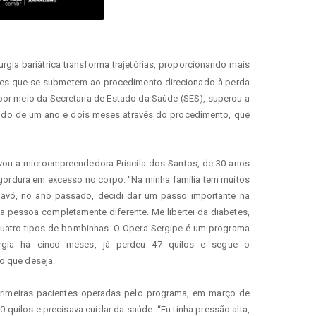
rgia bariátrica transforma trajetórias, proporcionando mais 
tes que se submetem ao procedimento direcionado à perda 
por meio da Secretaria de Estado da Saúde (SES), superou a 
odo de um ano e dois meses através do procedimento, que 
ou a microempreendedora Priscila dos Santos, de 30 anos 
 gordura em excesso no corpo. “Na minha família tem muitos 
vó, no ano passado, decidi dar um passo importante na 
a pessoa completamente diferente. Me libertei da diabetes, 
quatro tipos de bombinhas. O Opera Sergipe é um programa 
urgia há cinco meses, já perdeu 47 quilos e segue o 
o que deseja.
primeiras pacientes operadas pelo programa, em março de 
quilos e precisava cuidar da saúde. “Eu tinha pressão alta, 