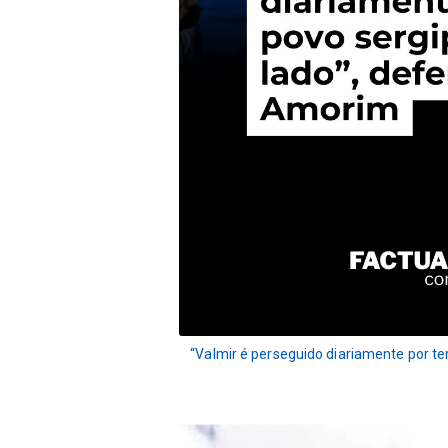
“Valmir é perseguido diariamente por te