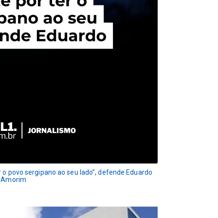
r o povo sergipano ao seu lado”, defende Eduardo
Amorim