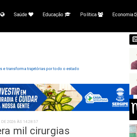
l
Saúde
Educação
Política
Economia
as e transforma trajetórias por todo o estado
 DE 2026 ÀS 14:28:57
ra mil cirurgias