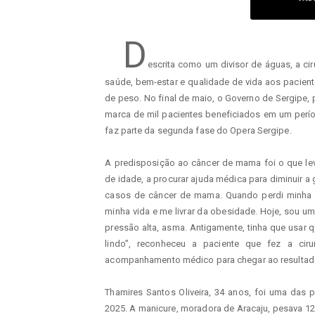
D
escrita como um divisor de águas, a ciru
saúde, bem-estar e qualidade de vida aos pacien
de peso. No final de maio, o Governo de Sergipe, 
marca de mil pacientes beneficiados em um perí
faz parte da segunda fase do Opera Sergipe.
A predisposição ao câncer de mama foi o que lev
de idade, a procurar ajuda médica para diminuir a
casos de câncer de mama. Quando perdi minha a
minha vida e me livrar da obesidade. Hoje, sou um
pressão alta, asma. Antigamente, tinha que usar 
lindo”, reconheceu a paciente que fez a cir
acompanhamento médico para chegar ao resultad
Thamires Santos Oliveira, 34 anos, foi uma das 
2025. A manicure, moradora de Aracaju, pesava 120 