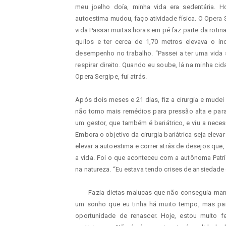
meu joelho doía, minha vida era sedentária. Ho
autoestima mudou, faço atividade física. O Opera S
vida Passar muitas horas em pé faz parte da rotina
quilos e ter cerca de 1,70 metros elevava o í
desempenho no trabalho. “Passei a ter uma vida s
respirar direito. Quando eu soube, lá na minha cida
Opera Sergipe, fui atrás.
Após dois meses e 21 dias, fiz a cirurgia e mudei
não tomo mais remédios para pressão alta e para
um gestor, que também é bariátrico, e viu a nece
Embora o objetivo da cirurgia bariátrica seja elevar
elevar a autoestima e correr atrás de desejos que,
a vida. Foi o que aconteceu com a autônoma Patrí
na natureza. “Eu estava tendo crises de ansiedade
Fazia dietas malucas que não conseguia manter
um sonho que eu tinha há muito tempo, mas pare
oportunidade de renascer. Hoje, estou muito f